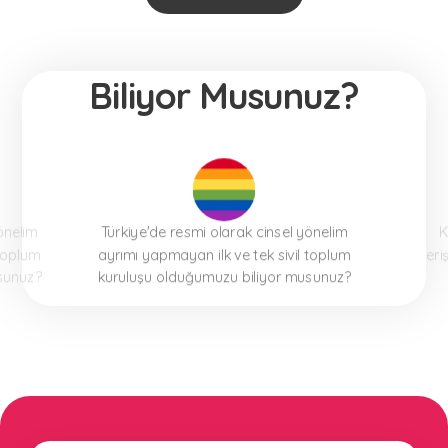
Biliyor Musunuz?
önelim
Türkiye'de resmi olarak cinsel yönelim
K
 toplum
ayrımı yapmayan ilk ve tek sivil toplum
eri
sunuz?
kuruluşu olduğumuzu biliyor musunuz?