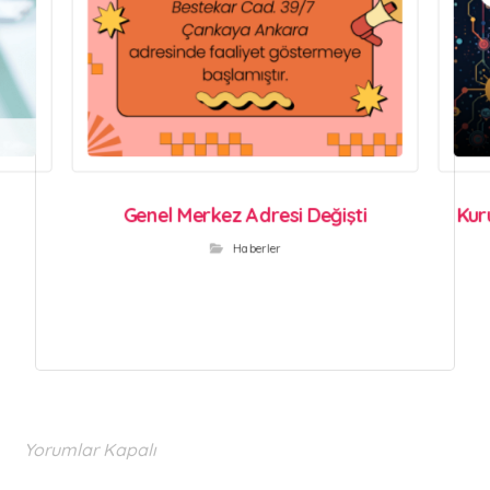
Genel Merkez Adresi Değişti
Kur
Haberler
Yorumlar Kapalı