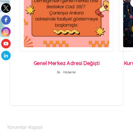
Genel Merkez Adresi Değişti
Kur
Haberler
Yorumlar Kapalı