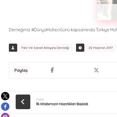
Derneğimiz #DünyaMülteciGünü kapsamında Türkiye Mültec
Fikir Ve Sanat Atölyesi Derneği
20 Haziran 2017
Önceki
İlk Kitabımızın Hazırlıkları Başladı